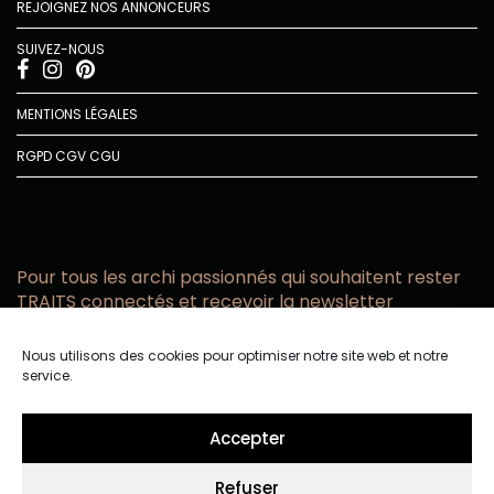
REJOIGNEZ NOS ANNONCEURS
SUIVEZ-NOUS
MENTIONS LÉGALES
RGPD
CGV
CGU
Pour tous les archi passionnés qui souhaitent rester
TRAITS connectés et recevoir la newsletter
Vous acceptez de recevoir l’actualité TRAITS D’CO par
Nous utilisons des cookies pour optimiser notre site web et notre
email
service.
Vous affirmez avoir pris connaissance de notre politique de
confidentialité.
Accepter
Refuser