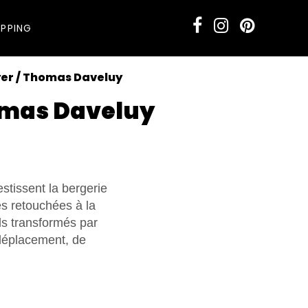
PPING
yer / Thomas Daveluy
homas Daveluy
tissent la bergerie
s retouchées à la
ls transformés par
 déplacement, de