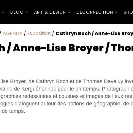
I
DECO
ART & DESIGN
DÉCONNECTION
SHO
/
AGENDA
/
Exposition
/
Cathryn Boch / Anne-Lise Bro
 / Anne-Lise Broyer / T
ise Broyer, de Cathryn Boch et de Thomas Daveluy inves
omaine de Kerguéhennec pour le printemps. Photographie
graphies redessinées et cousues et images de lieux rée
logies dialoguent autour des notions de géographie, de
et de temps.