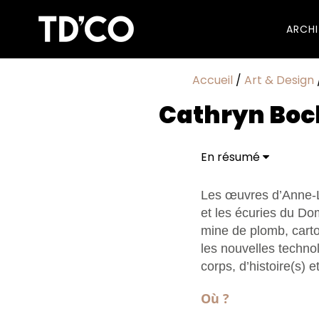
ARCH
Accueil
/
Art & Design
Cathryn Boch
En résumé
Les œuvres d’Anne-L
et les écuries du D
mine de plomb, carto
les nouvelles techno
corps, d’histoire(s) 
Où ?