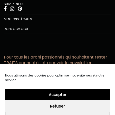
SUIVEZ-NOUS
MENTIONS LÉGALES
RGPD
CGV
CGU
Pour tous les archi passionnés qui souhaitent rester
TRAITS connectés et recevoir la newsletter
Vous acceptez de recevoir l’actualité TRAITS D’CO par
Nous utilisons des cookies pour optimiser notre site web et notre
email
service.
Vous affirmez avoir pris connaissance de notre politique de
confidentialité.
Accepter
Refuser