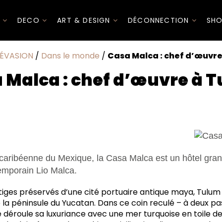
I
DECO
ART & DESIGN
DÉCONNECTION
SHO
ÉVASION
/
Dans le monde
/
Casa Malca : chef d’œuvr
 Malca : chef d’œuvre à 
els : collection privée
caribéenne du Mexique, la Casa Malca est un hôtel gran
emporain Lio Malca.
iges préservés d’une cité portuaire antique maya, Tulum 
 la péninsule du Yucatan. Dans ce coin reculé – à deux pas
 déroule sa luxuriance avec une mer turquoise en toile de