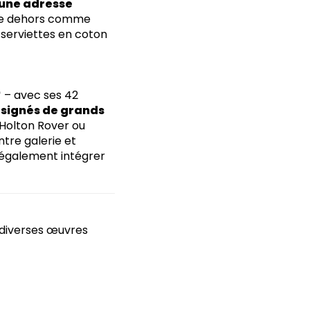
une adresse
line dehors comme
x serviettes en coton
*
– avec ses 42
 signés de grands
, Holton Rover ou
ntre galerie et
 également intégrer
diverses œuvres