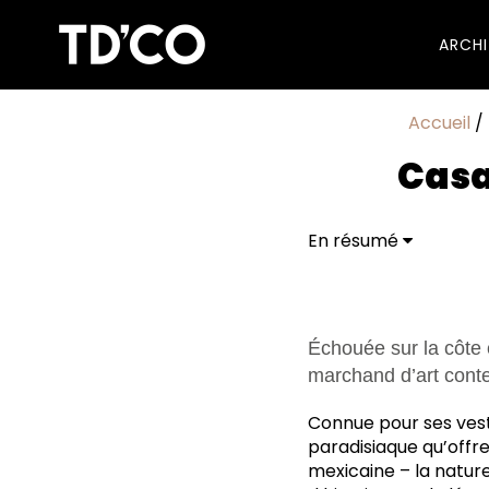
ARCH
Accueil
/
Casa
En résumé
Casa Malca design hot
Échouée sur la côte 
marchand d’art cont
Connue pour ses vest
paradisiaque qu’offre
mexicaine – la nature