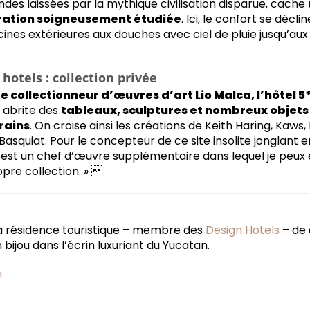
endes laissées par la mythique civilisation disparue, cache
oration soigneusement étudiée
. Ici, le confort se déc
scines extérieures aux douches avec ciel de pluie jusqu’au
hotels : collection privée
e collectionneur d’œuvres d’art Lio Malca, l’hôtel 5
 abrite des
tableaux, sculptures et nombreux objets
rains
. On croise ainsi les créations de Keith Haring, Kaws
squiat. Pour le concepteur de ce site insolite jonglant e
est un chef d’œuvre supplémentaire dans lequel je peux
pre collection. » 
a résidence touristique – membre des
Design Hotels
– de 
 bijou dans l’écrin luxuriant du Yucatan.
m