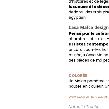
d’histoires et de lég
luxueuse à la déc
dedans : des trois pi
égyptien.
Casa Malca design 
Pensé par le célèbr
chambres et suites –
artistes contempo
encore Jean-Michel Ba
musée, « Casa Malca 
des pièces de ma pro
COLORÉE
Lio Malca parsème s
hautes en couleur. Un
www.casamalca.co
Nathalie Truche