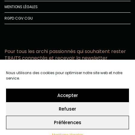
MENTIONS LÉGALES
RGPD
CGV
CGU
Pour tous les archi passionnés qui souhaitent rester
TRAITS connectés et recevoir la newsletter
Vous acceptez de recevoir l’actualité TRAITS D’CO par
Nous utilisons des cookies pour optimiser notre site web et notre
email
service.
Vous affirmez avoir pris connaissance de notre politique de
confidentialité.
Accepter
Refuser
Préférences
Mentions légales