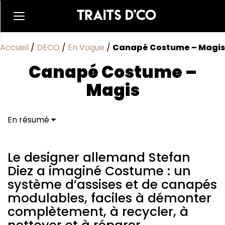
Accueil
/
DECO
/
En Vogue
/
Canapé Costume – Magis
Canapé Costume –
Magis
En résumé
Le designer allemand Stefan Diez a imaginé
Costume : un système d’assises et de canapés
modulables, faciles à démonter complètement, à
Le designer allemand Stefan
recycler, à nettoyer et à réparer.
Diez a imaginé Costume : un
système d’assises et de canapés
modulables, faciles à démonter
complètement, à recycler, à