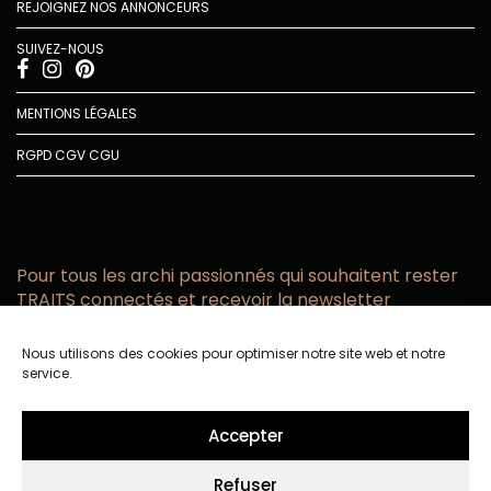
REJOIGNEZ NOS ANNONCEURS
SUIVEZ-NOUS
MENTIONS LÉGALES
RGPD
CGV
CGU
Pour tous les archi passionnés qui souhaitent rester
TRAITS connectés et recevoir la newsletter
Vous acceptez de recevoir l’actualité TRAITS D’CO par
Nous utilisons des cookies pour optimiser notre site web et notre
email
service.
Vous affirmez avoir pris connaissance de notre politique de
confidentialité.
Accepter
Refuser