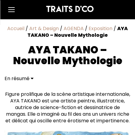
Accueil
/
Art & Design
/
AGENDA
/
Exposition
/
AYA
TAKANO – Nouvelle Mythologie
AYA TAKANO –
Nouvelle Mythologie
En résumé
Au-delà des frontières: Nouvelle Mythologie à
l'honneur au macLYON
Figure prolifique de la scène artistique internationale,
AYA TAKANO est une artiste peintre, illustratrice,
autrice de science-fiction et dessinatrice de
mangas. Elle a imaginé au fil des ans un univers riche
et délicat qui oscille entre érotisme et impertinence.