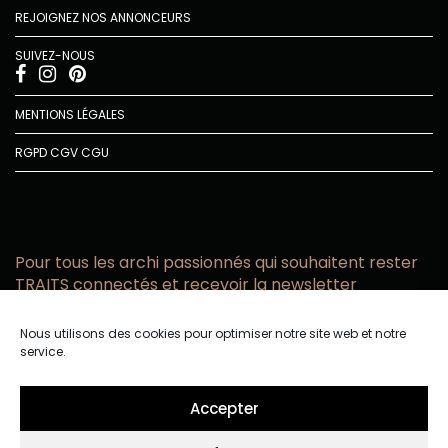
REJOIGNEZ NOS ANNONCEURS
SUIVEZ-NOUS
MENTIONS LÉGALES
RGPD
CGV
CGU
Pour tous les archi passionnés qui souhaitent rester
TRAITS connectés et recevoir la newsletter
Vous acceptez de recevoir l’actualité TRAITS D’CO par
Nous utilisons des cookies pour optimiser notre site web et notre
email
service.
Vous affirmez avoir pris connaissance de notre politique de
confidentialité.
Accepter