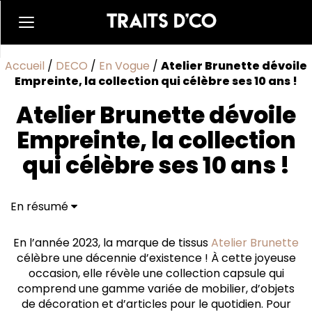
Accueil
/
DECO
/
En Vogue
/
Atelier Brunette dévoile
Empreinte, la collection qui célèbre ses 10 ans !
Atelier Brunette dévoile
Empreinte, la collection
qui célèbre ses 10 ans !
En résumé
10 ans, 10 collabs
Atelier Brunette, l'amour du tissu
En l’année 2023, la marque de tissus
Atelier Brunette
Une transition de la sélection de tissus à la création
célèbre une décennie d’existence ! À cette joyeuse
de marque
occasion, elle révèle une collection capsule qui
comprend une gamme variée de mobilier, d’objets
de décoration et d’articles pour le quotidien. Pour