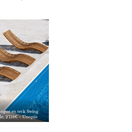
ongue en teck Swing
le, 2’118€ –
Unopiù