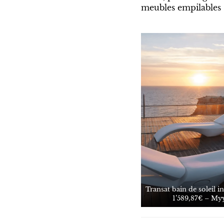
meubles empilables 
Transat bain de soleil i
1’589,87€ –
My