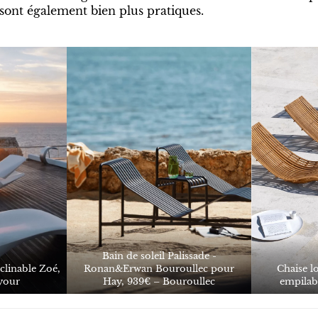
sont également bien plus pratiques.
Bain de soleil Palissade -
nclinable Zoé,
Ronan&Erwan Bouroullec pour
Chaise l
your
Hay, 939€ –
Bouroullec
empilab