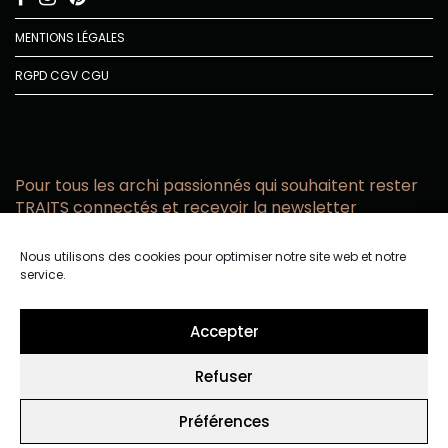
MENTIONS LÉGALES
RGPD
CGV
CGU
Pour tous les archi passionnés qui souhaitent rester
TRAITS connectés et recevoir la newsletter
Vous acceptez de recevoir l’actualité TRAITS D’CO par
Nous utilisons des cookies pour optimiser notre site web et notre
email
service.
Vous affirmez avoir pris connaissance de notre politique de
confidentialité.
Accepter
Refuser
Préférences