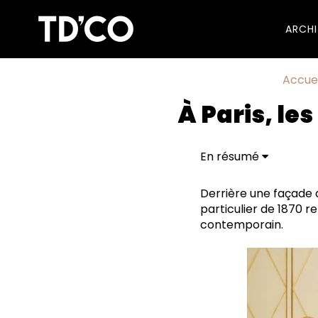
ARCH
Accuei
À Paris, l
En résumé
Au-delà du simple r
Derrière une façade d
particulier de 1870 r
contemporain.