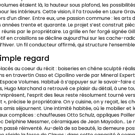
s volumes étaient là, la hauteur sous plafond, les possibilité
ur les intérieurs. Cette vision, il l’a trouvée en Laure Gra
rs d’un dîner. Entre eux, une passion commune : les arts d
nnées trente et quarante. Le projet s’est construit pièc
unis par le propriétaire. La grille en fer forgé signée Gil
if en croisillons se décline aujourd’hui sur les cache-radi
’hiver. Un fil conducteur affirmé, qui structure l’ensemb
imple regard
placés au coeur du récit : boiseries en chêne sculpté réali
ns en travertin Osso et Cipollino verde par Mineral Exper
space Volumes. Habitué à s’appuyer sur le savoir-faire a
s, Hugo Marchand a retrouvé ce plaisir du détail, à une tout
niprésent, l’esprit des lieux reste résolument tourné vers 
», précise le propriétaire. On y cuisine, on y reçoit, les 
es amis séjournent. Une intimité habitée, où le mobilier et 
eux complices : chauffeuses Otto Schulz, appliques Poille
ec Delphine Messmer, céramiques de Jean Mayodon… Le
un passé réinventé. Au-delà de sa beauté, la demeure po
ue réside la force de Claves : dans cette capacité à com