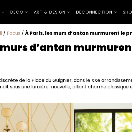
I
DECO
ART & DESIGN
DÉCONNECTION
SHO
l
/
Focus
/
À Paris, les murs d’antan murmurent le p
es murs d’antan murmurent
egard
iscrète de la Place du Guignier, dans le XXe arrondisseme
enaît sous une lumière nouvelle, alliant charme classique e