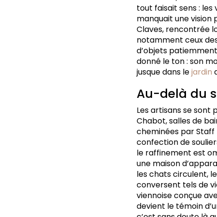
tout faisait sens : le
manquait une vision po
Claves, rencontrée lo
notamment ceux des a
d’objets patiemment ré
donné le ton : son mot
jusque dans le
jardin
d
Au-delà du s
Les artisans se sont 
Chabot, salles de bai
cheminées par Staff E
confection de soulier
le raffinement est om
une maison d’apparat 
les chats circulent, l
conversent tels de vi
viennoise conçue av
devient le témoin d’
c’est sans doute là q