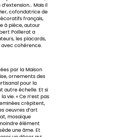
s d’extension… Mais il
vier, cofondatrice de
écoratifs français,
e à pièce, autour
bert Poillerat a
ateurs, les placards,
le avec cohérence.
sées par la Maison
tise, ornements des
rtisanal pour la
 autre échelle. Et si
la vie. « Ce n’est pas
cheminées crépitent,
les oeuvres d’art
rat, mosaïque
 moindre élément
ssède une âme. Et
poser un décor qui