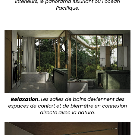
intérieurs,
l
e panorama luxuriant
ou l’océan
Pacifique.
Relaxation
.
Les salles de bains
deviennent
des
espaces de confort
et de bien-être
en connexion
directe
avec la nature.