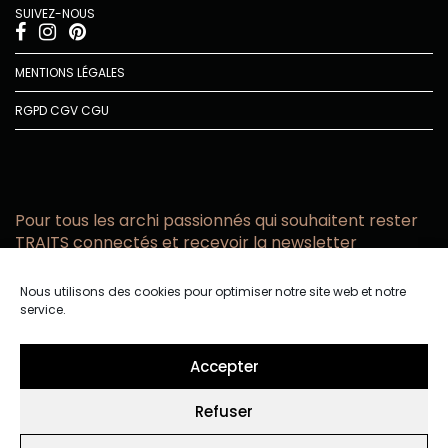
SUIVEZ-NOUS
MENTIONS LÉGALES
RGPD
CGV
CGU
Pour tous les archi passionnés qui souhaitent rester
TRAITS connectés et recevoir la newsletter
Vous acceptez de recevoir l’actualité TRAITS D’CO par
Nous utilisons des cookies pour optimiser notre site web et notre
email
service.
Vous affirmez avoir pris connaissance de notre politique de
confidentialité.
Accepter
Refuser