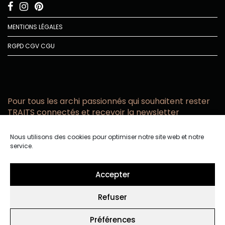
MENTIONS LÉGALES
RGPD
CGV
CGU
Pour tous les archi passionnés qui souhaitent rester
TRAITS connectés et recevoir la newsletter
Vous acceptez de recevoir l’actualité TRAITS D’CO par
Nous utilisons des cookies pour optimiser notre site web et notre
email
service.
Vous affirmez avoir pris connaissance de notre politique de
confidentialité.
Accepter
Refuser
Préférences