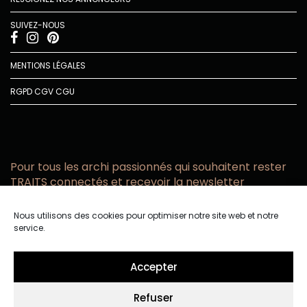
SUIVEZ-NOUS
MENTIONS LÉGALES
RGPD
CGV
CGU
Pour tous les archi passionnés qui souhaitent rester
TRAITS connectés et recevoir la newsletter
Vous acceptez de recevoir l’actualité TRAITS D’CO par
Nous utilisons des cookies pour optimiser notre site web et notre
email
service.
Vous affirmez avoir pris connaissance de notre politique de
confidentialité.
Accepter
Refuser