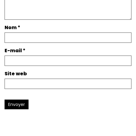
Nom
*
E-mail
*
Site web
Envoyer