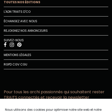
TOUTES NOS ÉDITIONS
L'ADN TRAITS D'CO
ÉCHANGEZ AVEC NOUS
REJOIGNEZ NOS ANNONCEURS
SUIVEZ-NOUS
MENTIONS LÉGALES
RGPD
CGV
CGU
Pour tous les archi passionnés qui souhaitent rester
TRAITS connectés et recevoir la newsletter
Vous acceptez de recevoir l’actualité TRAITS D’CO par
Nous utilisons des cookies pour optimiser notre site web et notre
email