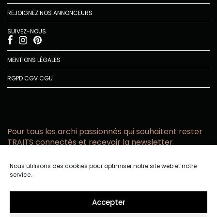
REJOIGNEZ NOS ANNONCEURS
SUIVEZ-NOUS
MENTIONS LÉGALES
RGPD
CGV
CGU
Pour tous les archi passionnés qui souhaitent rester
TRAITS connectés et recevoir la newsletter
Vous acceptez de recevoir l’actualité TRAITS D’CO par
Nous utilisons des cookies pour optimiser notre site web et notre
email
service.
Vous affirmez avoir pris connaissance de notre politique de
confidentialité.
Accepter