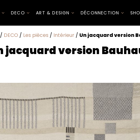
I
DECO
ART & DESIGN
DÉCONNECTION
SHO
/
DECO
/
Les pièces
/
Intérieur
/
Un jacquard version 
n jacquard version Bauha