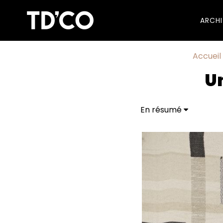
ARCH
Accueil
U
En résumé