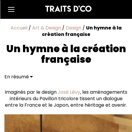
Accueil
/
Art & Design
/
Design
/
Un hymne à la
création française
Un hymne à la création
française
En résumé
Un écrin végétal et onirique
Imaginés par le design
José Lévy
, les aménagements
intérieurs du Pavillon tricolore tissent un dialogue
entre la France et le Japon, entre héritage et avenir.