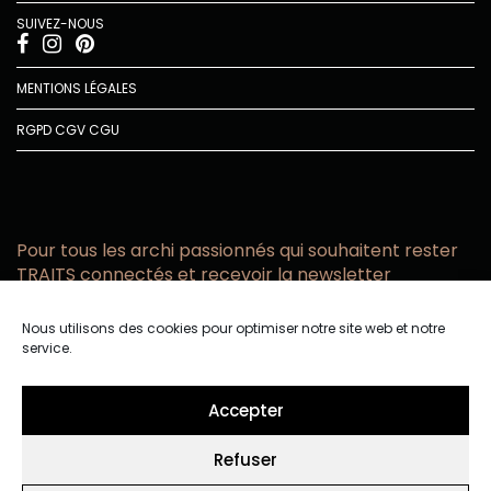
SUIVEZ-NOUS
MENTIONS LÉGALES
RGPD
CGV
CGU
Pour tous les archi passionnés qui souhaitent rester
TRAITS connectés et recevoir la newsletter
Vous acceptez de recevoir l’actualité TRAITS D’CO par
Nous utilisons des cookies pour optimiser notre site web et notre
email
service.
Vous affirmez avoir pris connaissance de notre politique de
confidentialité.
Accepter
Refuser