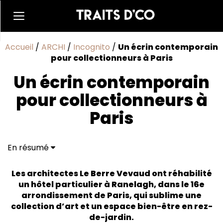
Accueil
/
ARCHI
/
Incognito
/
Un écrin contemporain
pour collectionneurs à Paris
Un écrin contemporain
pour collectionneurs à
Paris
En résumé
Élégant et feutré
Art & Bien-être
Les architectes Le Berre Vevaud ont réhabilité
un hôtel particulier à Ranelagh, dans le 16e
arrondissement de Paris, qui sublime une
collection d’art et un espace bien-être en rez-
de-jardin.