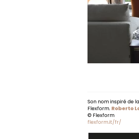
Son nom inspiré de l
Flexform.
Roberto L
© Flexform
flexform.it/fr/