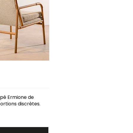
napé Ermione de
rtions discrètes.