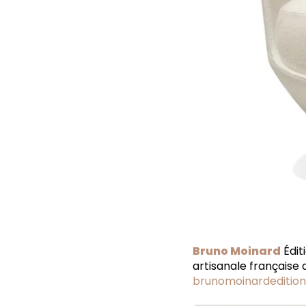
Bruno Moinard
Édit
artisanale française
brunomoinardeditio