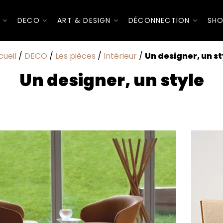
I
DECO
ART & DESIGN
DÉCONNECTION
SHO
cueil
/
DECO
/
Les pièces
/
Intérieur
/
Un designer, un st
Un designer, un style