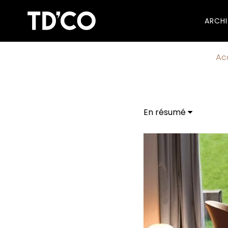
ARCH
Ac
En résumé