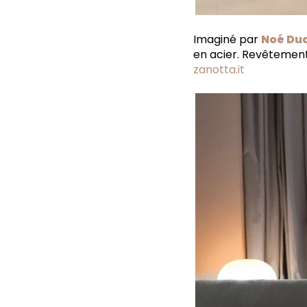
Imaginé par
Noé Du
en acier. Revêtement
zanotta.it