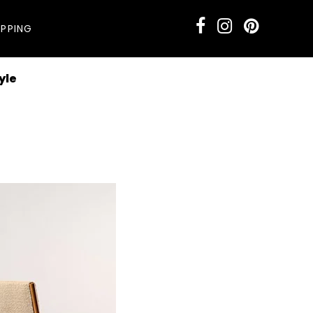
PPING
yle