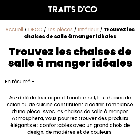
Accueil
/
DECO
/
Les pièces
/
Intérieur
/
Trouvez les
chaises de salle à manger idéales
Trouvez les chaises de
salle à manger idéales
En résumé
Quel type de chaise choisir pour votre intérieur ?
Quels matériaux retenir pour des chaises de salle à
Au-delà de leur aspect fonctionnel, les chaises de
manger ?
salon ou de cuisine contribuent à définir l’ambiance
Pourquoi se tourner vers les chaises de salle à
d’une pièce. Avec les chaises de salle à manger
manger Atmosphera ?
Atmosphera, vous pourrez trouver des produits
élégants et confortables avec un grand choix de
design, de matières et de couleurs.