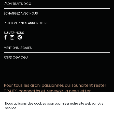
L'ADN TRAITS D'CO
ÉCHANGEZ AVEC NOUS
REJOIGNEZ NOS ANNONCEURS
SUIVEZ-NOUS
MENTIONS LÉGALES
RGPD
CGV
CGU
Pour tous les archi passionnés qui souhaitent rester
TRAITS connectés et recevoir la newsletter
Vous acceptez de recevoir l’actualité TRAITS D’CO par
Nous utilisons des cookies pour optimiser notre site web et notre
email
service.
Vous affirmez avoir pris connaissance de notre politique de