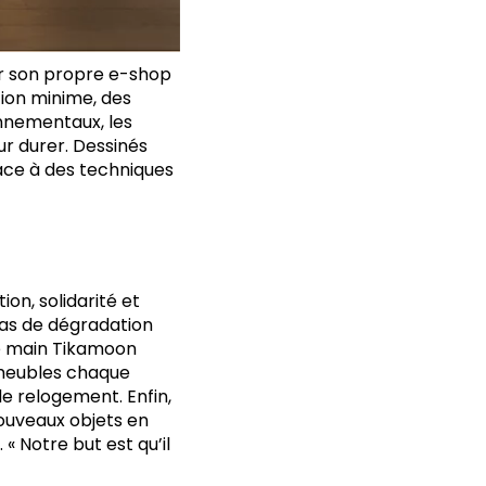
er son propre e-shop
tion minime, des
onnementaux, les
r durer. Dessinés
râce à des techniques
ion, solidarité et
cas de dégradation
de main Tikamoon
0 meubles chaque
e relogement. Enfin,
ouveaux objets en
« Notre but est qu’il