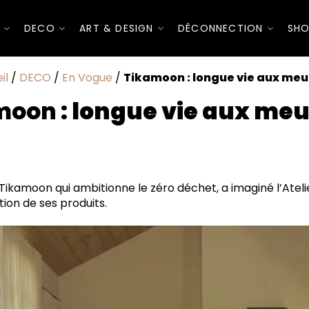
I
DECO
ART & DESIGN
DÉCONNECTION
SHO
il
/
DECO
/
En Vogue
/
Tikamoon : longue vie aux meu
moon :
longue vie aux meu
ikamoon qui ambitionne le zéro déchet, a imaginé l’Atelier
ion de ses produits.