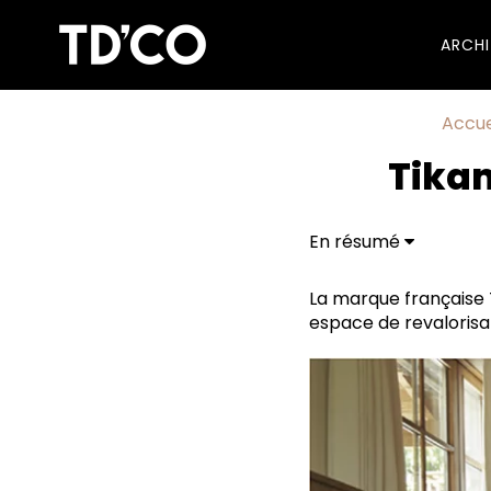
ARCH
Accue
Tika
En résumé
Séquestrer le CO2
La marque française T
espace de revalorisat