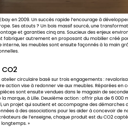
 Ebay en 2009. Un succès rapide l’encourage à développ
rope. Ses atouts ? Un bois massif sourcé, une transforma
montage et garanties cinq ans. Soucieux des enjeux envir
 fabriquer autrement en proposant du mobilier créé pou
e interne, les meubles sont ensuite façonnés à la main g
onnelles.
e CO2
atelier circulaire basé sur trois engagements : revalorisat
re action vise à redonner vie aux meubles. Réparées en 
es pièces sont ensuite vendues dans le magasin de secon
e la marque, à Lille. Deuxième action : offrir plus de 6 00
, un projet qui soutient et accompagne des démarches d
nnées à des associations pour les aider à concevoir de n
 créateurs de l’enseigne, chaque produit est du CO2 capté. 
 longtemps. »