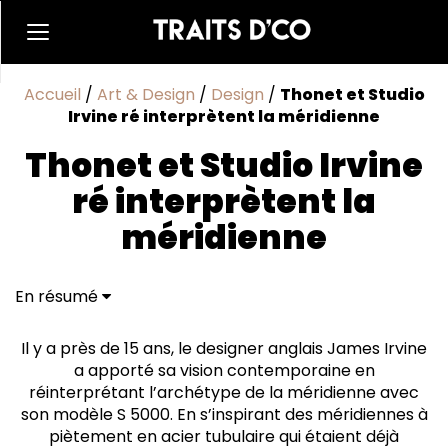
Accueil
/
Art & Design
/
Design
/
Thonet et Studio
Irvine ré interprètent la méridienne
Thonet et Studio Irvine
ré interprètent la
méridienne
En résumé
Proposer plusieurs possibilité de configuration
Créer une base modulaire
Il y a près de 15 ans, le designer anglais James Irvine
a apporté sa vision contemporaine en
réinterprétant l’archétype de la méridienne avec
son modèle S 5000. En s’inspirant des méridiennes à
piètement en acier tubulaire qui étaient déjà