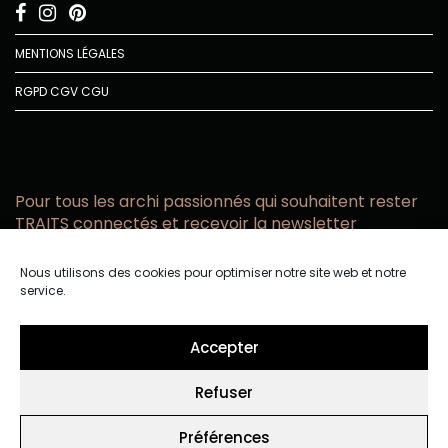
MENTIONS LÉGALES
RGPD
CGV
CGU
Pour tous les archi passionnés qui souhaitent rester
TRAITS connectés et recevoir la newsletter
Vous acceptez de recevoir l’actualité TRAITS D’CO par
Nous utilisons des cookies pour optimiser notre site web et notre
email
service.
Vous affirmez avoir pris connaissance de notre politique de
confidentialité.
Accepter
Refuser
Préférences