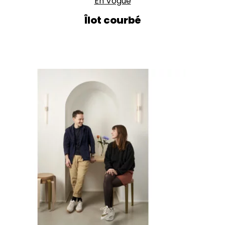
En Vogue
Îlot courbé