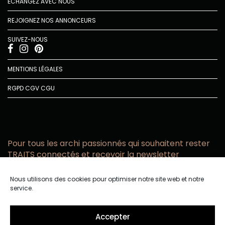
ÉCHANGEZ AVEC NOUS
REJOIGNEZ NOS ANNONCEURS
SUIVEZ-NOUS
MENTIONS LÉGALES
RGPD
CGV
CGU
Pour tous les archi passionnés qui souhaitent rester
TRAITS connectés et recevoir la newsletter
Vous acceptez de recevoir l’actualité TRAITS D’CO par
Nous utilisons des cookies pour optimiser notre site web et notre
email
service.
Vous affirmez avoir pris connaissance de notre politique de
confidentialité.
Accepter