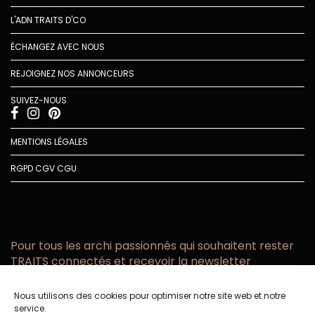
L'ADN TRAITS D'CO
ÉCHANGEZ AVEC NOUS
REJOIGNEZ NOS ANNONCEURS
SUIVEZ-NOUS
MENTIONS LÉGALES
RGPD
CGV
CGU
Pour tous les archi passionnés qui souhaitent rester
TRAITS connectés et recevoir la newsletter
Vous acceptez de recevoir l’actualité TRAITS D’CO par
Nous utilisons des cookies pour optimiser notre site web et notre
email
service.