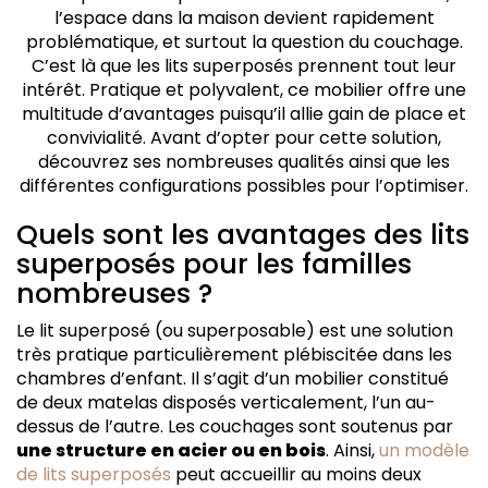
Choisissez le lit superposé adapté à l'âge des enfants
l’espace dans la maison devient rapidement
Quelles sont les solutions de rangement intégrées
problématique, et surtout la question du couchage.
dans les lits superposés ?
C’est là que les lits superposés prennent tout leur
Les critères de solidité et de durabilité pour un achat
intérêt. Pratique et polyvalent, ce mobilier offre une
pérenne
multitude d’avantages puisqu’il allie gain de place et
Personnalisez l'espace de sommeil
convivialité. Avant d’opter pour cette solution,
découvrez ses nombreuses qualités ainsi que les
différentes configurations possibles pour l’optimiser.
Quels sont les avantages des lits
superposés pour les familles
nombreuses ?
Le lit superposé (ou superposable) est une solution
très pratique particulièrement plébiscitée dans les
chambres d’enfant. Il s’agit d’un mobilier constitué
de deux matelas disposés verticalement, l’un au-
dessus de l’autre. Les couchages sont soutenus par
une structure en acier ou en bois
. Ainsi,
un modèle
de lits superposés
peut accueillir au moins deux