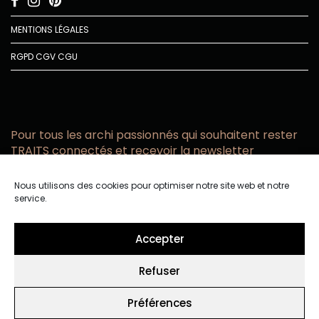
MENTIONS LÉGALES
RGPD
CGV
CGU
Pour tous les archi passionnés qui souhaitent rester
TRAITS connectés et recevoir la newsletter
Vous acceptez de recevoir l’actualité TRAITS D’CO par
Nous utilisons des cookies pour optimiser notre site web et notre
email
service.
Vous affirmez avoir pris connaissance de notre politique de
confidentialité.
Accepter
Refuser
Préférences