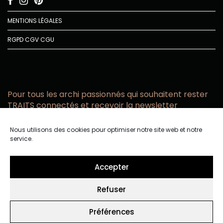
MENTIONS LÉGALES
RGPD
CGV
CGU
Pour tous les archi passionnés qui souhaitent rester
TRAITS connectés et recevoir la newsletter
Vous acceptez de recevoir l’actualité TRAITS D’CO par
Nous utilisons des cookies pour optimiser notre site web et notre
email
service.
Vous affirmez avoir pris connaissance de notre politique de
confidentialité.
Accepter
Refuser
Préférences