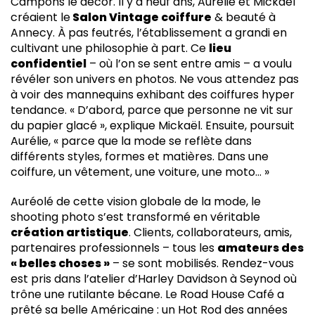
Campons le décor. Il y a neuf ans, Aurélie et Mickaël
créaient le
Salon Vintage coiffure
& beauté à
Annecy. À pas feutrés, l’établissement a grandi en
cultivant une philosophie à part. Ce
lieu
confidentiel
– où l’on se sent entre amis – a voulu
révéler son univers en photos. Ne vous attendez pas
à voir des mannequins exhibant des coiffures hyper
tendance. « D’abord, parce que personne ne vit sur
du papier glacé », explique Mickaël. Ensuite, poursuit
Aurélie, « parce que la mode se reflète dans
différents styles, formes et matières. Dans une
coiffure, un vêtement, une voiture, une moto… »
Auréolé de cette vision globale de la mode, le
shooting photo s’est transformé en véritable
création artistique
. Clients, collaborateurs, amis,
partenaires professionnels – tous les
amateurs des
« belles choses »
– se sont mobilisés. Rendez-vous
est pris dans l’atelier d’Harley Davidson à Seynod où
trône une rutilante bécane. Le Road House Café a
prêté sa belle Américaine : un Hot Rod des années