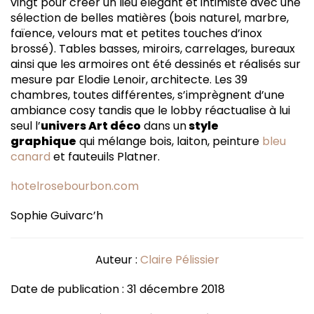
vingt pour créer un lieu élégant et intimiste avec une
sélection de belles matières (bois naturel, marbre,
faïence, velours mat et petites touches d’inox
brossé). Tables basses, miroirs, carrelages, bureaux
ainsi que les armoires ont été dessinés et réalisés sur
mesure par Elodie Lenoir, architecte. Les 39
chambres, toutes différentes, s’imprègnent d’une
ambiance cosy tandis que le lobby réactualise à lui
seul l’
univers Art déco
dans un
style
graphique
qui mélange bois, laiton, peinture
bleu
canard
et fauteuils Platner.
hotelrosebourbon.com
Sophie Guivarc’h
Auteur :
Claire Pélissier
Date de publication : 31 décembre 2018