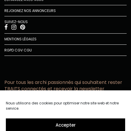
REJOIGNEZ NOS ANNONCEURS
SUIVEZ-NOUS
MENTIONS LÉGALES
RGPD
CGV
CGU
Pour tous les archi passionnés qui souhaitent rester
TRAITS connectés et recevoir la newsletter
Vous acceptez de recevoir l’actualité TRAITS D’CO par
Nous utilisons des cookies pour optimiser notre site web et notre
email
service.
Vous affirmez avoir pris connaissance de notre politique de
confidentialité.
Accepter