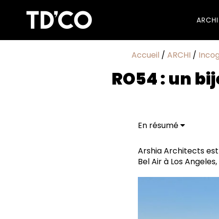
ARCH
Accueil
/
ARCHI
/
Incog
RO54 : un bi
En résumé
La fusion délicate d
La conception en dem
Arshia Architects es
Durabilité intégrée :
Bel Air à Los Angeles