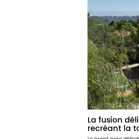
La fusion dé
recréant la 
Le projet pose déli