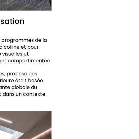
sation
es programmes de la
a colline et pour
 visuelles et
ement compartimentée.
res, propose des
ieure était basée
ante globale du
ait dans un contexte