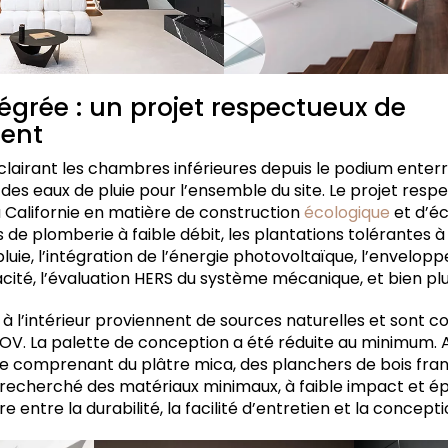
tégrée : un projet respectueux de
ment
clairant les chambres inférieures depuis le podium enter
 des eaux de pluie pour l’ensemble du site. Le projet resp
a Californie en matière de construction
écologique
et d’é
e plomberie à faible débit, les plantations tolérantes à 
 pluie, l’intégration de l’énergie photovoltaïque, l’envelop
acité, l’évaluation HERS du système mécanique, et bien pl
s à l’intérieur proviennent de sources naturelles et sont
COV. La palette de conception a été réduite au minimum. 
e comprenant du plâtre mica, des planchers de bois franc
a recherché des matériaux minimaux, à faible impact et ép
re entre la durabilité, la facilité d’entretien et la concep