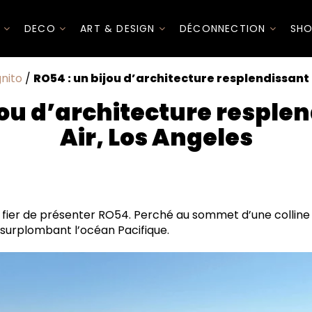
I
DECO
ART & DESIGN
DÉCONNECTION
SHO
nito
/
RO54 : un bijou d’architecture resplendissant 
jou d’architecture resplen
Air, Los Angeles
'un bâtiment dynamique et d'un podium recréant la topogr
i-niveaux pour une organisation spatiale optimisée
t fier de présenter RO54. Perché au sommet d’une colline 
 un projet respectueux de l'environnement
, surplombant l’océan Pacifique.