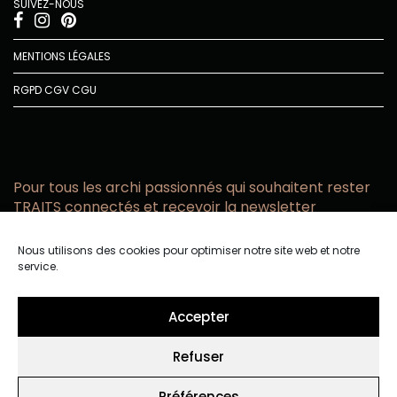
SUIVEZ-NOUS
MENTIONS LÉGALES
RGPD
CGV
CGU
Pour tous les archi passionnés qui souhaitent rester
TRAITS connectés et recevoir la newsletter
Vous acceptez de recevoir l’actualité TRAITS D’CO par
Nous utilisons des cookies pour optimiser notre site web et notre
email
service.
Vous affirmez avoir pris connaissance de notre politique de
confidentialité.
Accepter
Refuser
Préférences