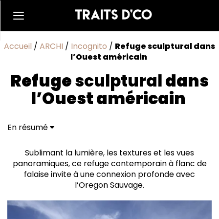
Accueil
/
ARCHI
/
Incognito
/
Refuge sculptural dans
l’Ouest américain
Refuge
sculptural
dans
l’Ouest américain
En résumé
Garde-corps lamellé, marches ajourées
Un style qui échappe aux tendances
Sublimant la lumière, les textures et les vues
panoramiques, ce refuge contemporain à flanc de
falaise invite à une connexion profonde avec
l’Oregon Sauvage.