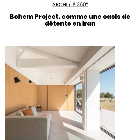
ARCHI
/
À 360°
Bohem Project, comme une oasis de
détente en Iran