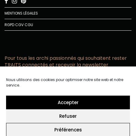
MENTIONS LÉGALES
RGPD
CGV
CGU
Pour tous les archi passionnés qui souhaitent rester
TRAITS connectés et recevoir la newsletter
Vous acceptez de recevoir l’actualité TRAITS D’CO par
Nous utilisons des cookies pour optimiser notre site web et notre
email
service.
Vous affirmez avoir pris connaissance de notre politique de
confidentialité.
Accepter
Refuser
Préférences