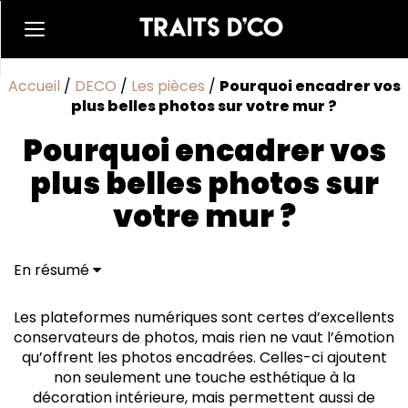
Accueil
/
DECO
/
Les pièces
/
Pourquoi encadrer vos
plus belles photos sur votre mur ?
Pourquoi encadrer vos
plus belles photos sur
votre mur ?
En résumé
Des souvenirs et des moments que vous voudrez
garder à jamais
Les plateformes numériques sont certes d’excellents
Un mur de photos pour mettre en valeur votre
conservateurs de photos, mais rien ne vaut l’émotion
personnalité et votre style
qu’offrent les photos encadrées. Celles-ci ajoutent
Cadres en bois, métalliques ou en plastique pour
non seulement une touche esthétique à la
créer diverses ambiances
décoration intérieure, mais permettent aussi de