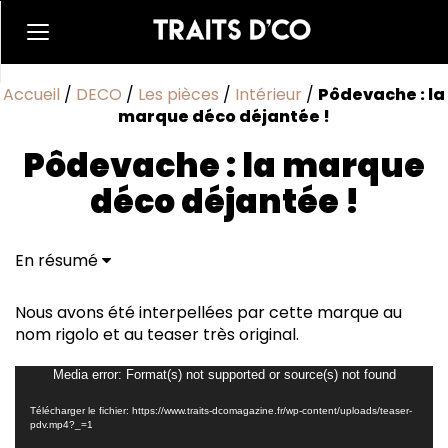
Accueil
/
DECO
/
Les pièces
/
Intérieur
/
Pôdevache : la
marque déco déjantée !
Pôdevache : la marque
déco déjantée !
En résumé
Nous avons été interpellées par cette marque au
nom rigolo et au teaser très original.
Lecteur
Media error: Format(s) not supported or source(s) not found
vidéo
Télécharger le fichier: https://www.traits-dcomagazine.fr/wp-content/uploads/teaser-
pdv.mp4?_=1