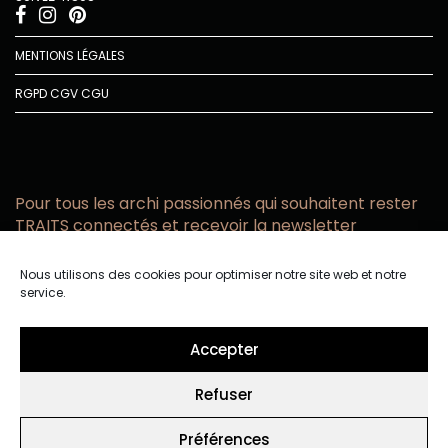
MENTIONS LÉGALES
RGPD
CGV
CGU
Pour tous les archi passionnés qui souhaitent rester
TRAITS connectés et recevoir la newsletter
Vous acceptez de recevoir l’actualité TRAITS D’CO par
Nous utilisons des cookies pour optimiser notre site web et notre
email
service.
Vous affirmez avoir pris connaissance de notre politique de
confidentialité.
Accepter
Refuser
Préférences