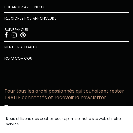
ÉCHANGEZ AVEC NOUS
REJOIGNEZ NOS ANNONCEURS
SUIVEZ-NOUS
MENTIONS LÉGALES
RGPD
CGV
CGU
Pour tous les archi passionnés qui souhaitent rester
TRAITS connectés et recevoir la newsletter
Vous acceptez de recevoir l’actualité TRAITS D’CO par
email
Nous utilisons des cookies pour optimiser notre site web et notre
Vous affirmez avoir pris connaissance de notre politique de
service.
confidentialité.