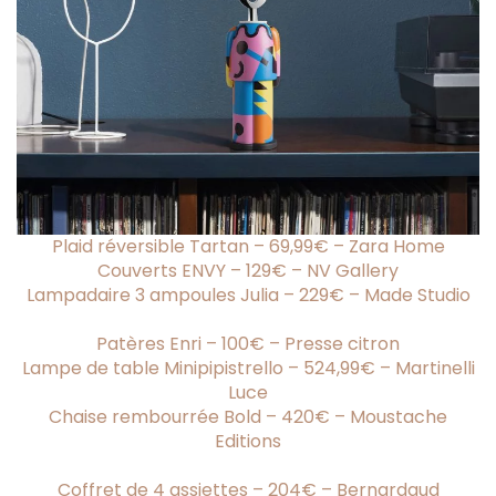
Plaid réversible Tartan – 69,99€ – Zara Home
Couverts ENVY – 129€ – NV Gallery
Lampadaire 3 ampoules Julia – 229€ – Made Studio
Patères Enri – 100€ – Presse citron
Lampe de table Minipipistrello – 524,99€ – Martinelli
Luce
Chaise rembourrée Bold – 420€ – Moustache
Editions
Coffret de 4 assiettes – 204€ – Bernardaud