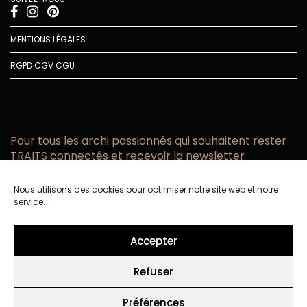
MENTIONS LÉGALES
RGPD
CGV
CGU
Pour tous les archi passionnés qui souhaitent rester
TRAITS connectés et recevoir la newsletter
Vous acceptez de recevoir l’actualité TRAITS D’CO par
Nous utilisons des cookies pour optimiser notre site web et notre
email
service.
Vous affirmez avoir pris connaissance de notre politique de
confidentialité.
Accepter
Refuser
Préférences