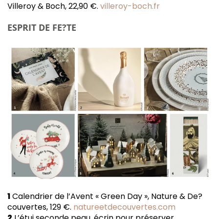
Villeroy & Boch, 22,90 €.
villeroy-boch.fr
ESPRIT DE FE?TE
1
Calendrier de l’Avent « Green Day », Nature & De?
couvertes, 129 €.
natureetdecouvertes.com
2
L’étui seconde peau, écrin pour préserver