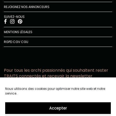
REJOIGNEZ NOS ANNONCEURS
SUIVEZ-NOUS
MENTIONS LÉGALES
RGPD
CGV
CGU
Pour tous les archi passionnés qui souhaitent rester
TRAITS connectés et recevoir la newsletter
Vous acceptez de recevoir l’actualité TRAITS D’CO par
Nous utilisons des cookies pour optimiser notre site web et notre
email
service.
Vous affirmez avoir pris connaissance de notre politique de
confidentialité.
Accepter