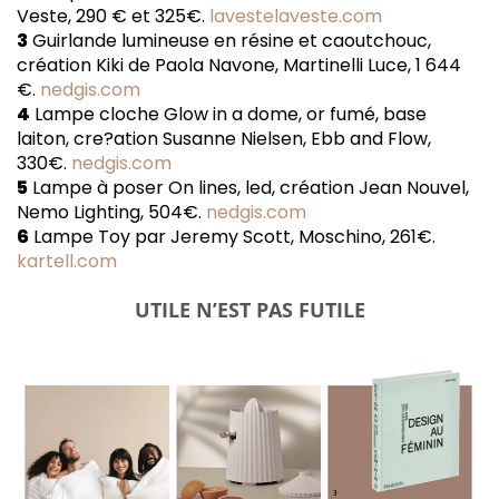
Veste, 290 € et 325€.
lavestelaveste.com
3
Guirlande lumineuse en résine et caoutchouc,
création Kiki de Paola Navone, Martinelli Luce, 1 644
€.
nedgis.com
4
Lampe cloche Glow in a dome, or fumé, base
laiton, cre?ation Susanne Nielsen, Ebb and Flow,
330€.
nedgis.com
5
Lampe à poser On lines, led, création Jean Nouvel,
Nemo Lighting, 504€.
nedgis.com
6
Lampe Toy par Jeremy Scott, Moschino, 261€.
kartell.com
UTILE N’EST PAS FUTILE