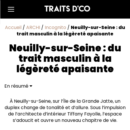
Accueil
/
ARCHI
/
Incognito
/
Neuilly-sur-Seine : du
trait masculin à la légèreté apaisante
Neuilly-sur-Seine : du
trait masculin à la
légèreté apaisante
En résumé
Teintes claires et lignes courbes
Textiles et matériaux authentiques
À Neuilly-su-Seine, sur l’Île de la Grande Jatte, un
duplex change de tonalité et d’allure. Sous l’impulsion
de l’architecte d’intérieur Tiffany Fayolle, l’espace
s’adoucit et ouvre un nouveau chapitre de vie.