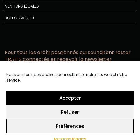
MENTIONS LÉGALES
RGPD
CGV
CGU
Pour tous les archi passionnés qui souhaitent rester
TRAITS connectés et recevoir la newsletter
Vous acceptez de recevoir l’actualité TRAITS D’CO par
Nous utilisons des cookies pour optimiser notre site web et notre
email
service.
Vous affirmez avoir pris connaissance de notre politique de
confidentialité.
Accepter
Refuser
Préférences
Mentions légales