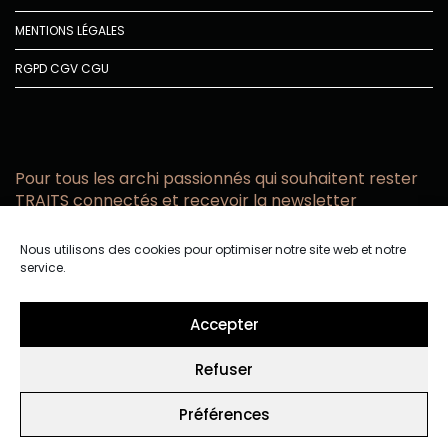
MENTIONS LÉGALES
RGPD
CGV
CGU
Pour tous les archi passionnés qui souhaitent rester
TRAITS connectés et recevoir la newsletter
Vous acceptez de recevoir l’actualité TRAITS D’CO par
Nous utilisons des cookies pour optimiser notre site web et notre
email
service.
Vous affirmez avoir pris connaissance de notre politique de
confidentialité.
Accepter
Refuser
Préférences