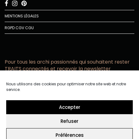
MENTIONS LÉGALES
RGPD
CGV
CGU
Pour tous les archi passionnés qui souhaitent rester
TRAITS connectés et recevoir la newsletter
Vous acceptez de recevoir l’actualité TRAITS D’CO par
Nous utilisons des cookies pour optimiser notre site web et notre
email
service.
Vous affirmez avoir pris connaissance de notre politique de
confidentialité.
Accepter
Refuser
Préférences