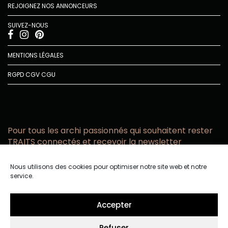
REJOIGNEZ NOS ANNONCEURS
SUIVEZ-NOUS
MENTIONS LÉGALES
RGPD
CGV
CGU
Pour tous les archi passionnés qui souhaitent rester
TRAITS connectés et recevoir la newsletter
Vous acceptez de recevoir l’actualité TRAITS D’CO par
Nous utilisons des cookies pour optimiser notre site web et notre
email
service.
Vous affirmez avoir pris connaissance de notre politique de
confidentialité.
Accepter
Refuser