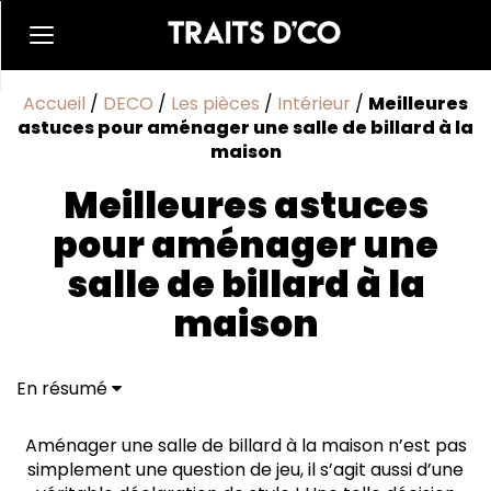
Accueil
/
DECO
/
Les pièces
/
Intérieur
/
Meilleures
astuces pour aménager une salle de billard à la
maison
Meilleures astuces
pour aménager une
salle de billard à la
maison
En résumé
Bien choisir l’emplacement de la salle de billard
Sélectionner une table de billard adéquate
Aménager une salle de billard à la maison n’est pas
Créer une ambiance conviviale
simplement une question de jeu, il s’agit aussi d’une