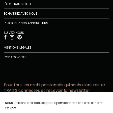
L'ADN TRAITS D'CO
ÉCHANGEZ AVEC NOUS
REJOIGNEZ NOS ANNONCEURS
SUIVEZ-NOUS
MENTIONS LÉGALES
RGPD
CGV
CGU
Pour tous les archi passionnés qui souhaitent rester
TRAITS connectés et recevoir la newsletter
Vous acceptez de recevoir l’actualité TRAITS D’CO par
Nous utilisons des cookies pour optimiser notre site web et notre
email
service.
Vous affirmez avoir pris connaissance de notre politique de