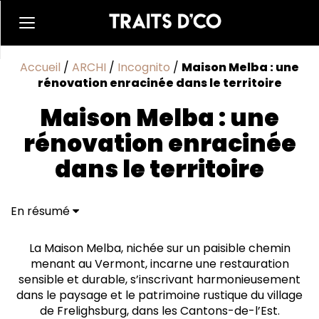
Accueil
/
ARCHI
/
Incognito
/
Maison Melba : une
rénovation enracinée dans le territoire
Maison Melba : une
rénovation enracinée
dans le territoire
En résumé
Une métamorphose durable et collaborative
La Maison Melba : alliance durable et esthétique
La Maison Melba, nichée sur un paisible chemin
menant au Vermont, incarne une restauration
sensible et durable, s’inscrivant harmonieusement
dans le paysage et le patrimoine rustique du village
de Frelighsburg, dans les Cantons-de-l’Est.