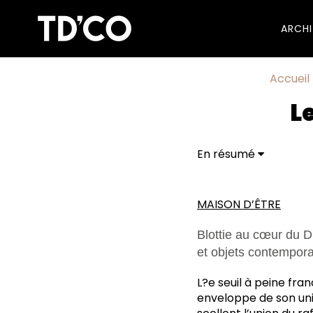
ARCH
Accueil
L
En résumé
MAISON D’ÊTRE
Blottie au cœur du Di
et objets contempor
L?e seuil à peine fra
enveloppe de son uni