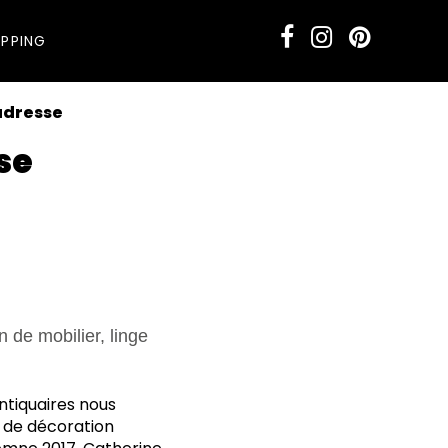
PPING
adresse
se
n de mobilier, linge
ntiquaires nous
s de décoration