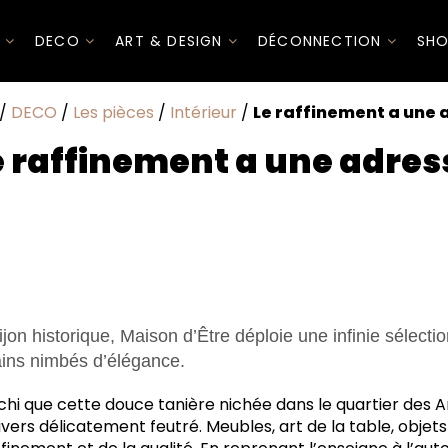
I
DECO
ART & DESIGN
DÉCONNECTION
SHO
/
DECO
/
Les pièces
/
Intérieur
/
Le raffinement a une 
e raffinement a une adres
jon historique, Maison d’Être déploie une infinie sélectio
ains nimbés d’élégance.
nchi que cette douce tanière nichée dans le quartier des A
vers délicatement feutré. Meubles, art de la table, objet