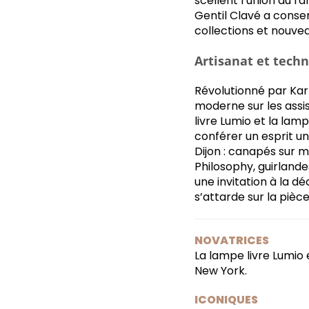
scellent l’union du r
Gentil Clavé a conser
collections et nouvea
Artisanat et techn
Révolutionné par Kart
moderne sur les assis
livre Lumio et la lam
conférer un esprit un
Dijon : canapés sur 
Philosophy, guirlande
une invitation à la d
s’attarde sur la pièc
NOVATRICES
La lampe livre Lumio 
New York.
ICONIQUES