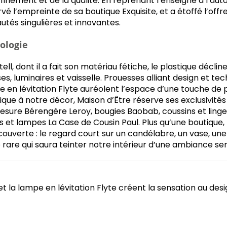
affinement et de la qualité. En reprenant l’enseigne à l’a
vé l’empreinte de sa boutique Exquisite, et a étoffé l’off
utés singulières et innovantes.
ologie
ell, dont il a fait son matériau fétiche, le plastique décl
es, luminaires et vaisselle. Prouesses alliant design et te
pe en lévitation Flyte auréolent l’espace d’une touche de 
ique à notre décor, Maison d’Être réserve ses exclusivité
mesure Bérengère Leroy, bougies Baobab, coussins et ling
s et lampes La Case de Cousin Paul. Plus qu’une boutique,
écouverte : le regard court sur un candélabre, un vase, une
e rare qui saura teinter notre intérieur d’une ambiance se
et la lampe en lévitation Flyte créent la sensation au de