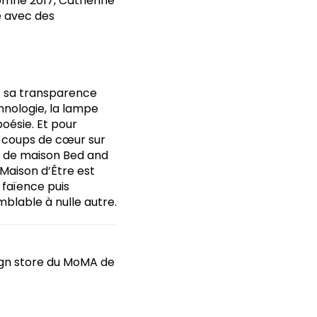
utomne 2017, Catherine
re avec des
ine sa transparence
chnologie, la lampe
poésie. Et pour
s coups de cœur sur
e de maison Bed and
 Maison d’Être est
 faïence puis
mblable à nulle autre.
sign store du MoMA de