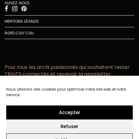
SUIVEZ-NOUS
MENTIONS LÉGALES
RGPD
CGV
CGU
Pour tous les archi passionnés qui souhaitent rester
TRAITS connectés et recevoir la newsletter
Vous acceptez de recevoir l’actualité TRAITS D’CO par
Nous utilisons des cookies pour optimiser notre site web et notre
email
service.
Vous affirmez avoir pris connaissance de notre politique de
confidentialité.
Accepter
Refuser