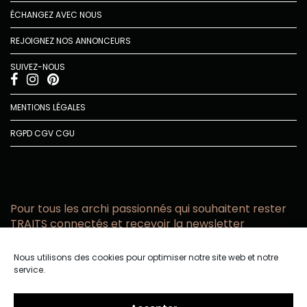
ÉCHANGEZ AVEC NOUS
REJOIGNEZ NOS ANNONCEURS
SUIVEZ-NOUS
MENTIONS LÉGALES
RGPD
CGV
CGU
Pour tous les archi passionnés qui souhaitent rester
TRAITS connectés et recevoir la newsletter
Vous acceptez de recevoir l’actualité TRAITS D’CO par
Nous utilisons des cookies pour optimiser notre site web et notre
email
service.
Vous affirmez avoir pris connaissance de notre politique de
confidentialité.