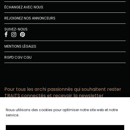
ÉCHANGEZ AVEC NOUS
REJOIGNEZ NOS ANNONCEURS
SUIVEZ-NOUS
MENTIONS LÉGALES
RGPD
CGV
CGU
Pour tous les archi passionnés qui souhaitent rester
TRAITS connectés et recevoir la newsletter
Vous acceptez de recevoir l’actualité TRAITS D’CO par
Nous utilisons des cookies pour optimiser notre site web et notre
email
service.
Vous affirmez avoir pris connaissance de notre politique de
confidentialité.