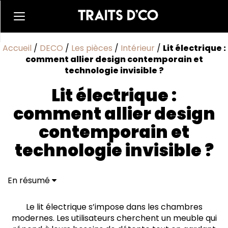
Accueil
/
DECO
/
Les pièces
/
Intérieur
/
Lit électrique :
comment allier design contemporain et
technologie invisible ?
Lit électrique :
comment allier design
contemporain et
technologie invisible ?
En résumé
Nouveaux usages et lignes épurées
Technologie intégrée et matériaux sobres
Le lit électrique s’impose dans les chambres
Questions fréquentes sur les lits électriques et le
modernes. Les utilisateurs cherchent un meuble qui
design d’intérieur