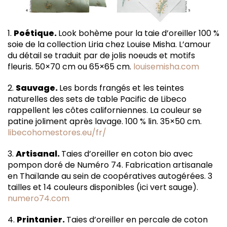
1.
Poétique.
Look bohème pour la taie d’oreiller 100 %
soie de la collection Liria chez Louise Misha. L’amour
du détail se traduit par de jolis noeuds et motifs
fleuris. 50×70 cm ou 65×65 cm.
louisemisha.com
2.
Sauvage.
Les bords frangés et les teintes
naturelles des sets de table Pacific de Libeco
rappellent les côtes californiennes. La couleur se
patine joliment après lavage. 100 % lin. 35×50 cm.
libecohomestores.eu/fr/
3.
Artisanal.
Taies d’oreiller en coton bio avec
pompon doré de Numéro 74. Fabrication artisanale
en Thaïlande au sein de coopératives autogérées. 3
tailles et 14 couleurs disponibles (ici vert sauge).
numero74.com
4.
Printanier.
Taies d’oreiller en percale de coton