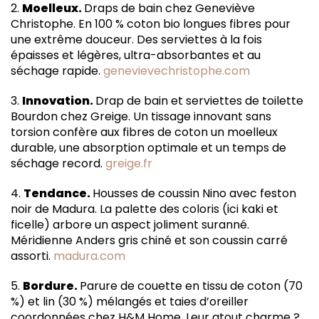
2.
Moelleux.
Draps de bain chez Geneviève
Christophe. En 100 % coton bio longues fibres pour
une extrême douceur. Des serviettes à la fois
épaisses et légères, ultra-absorbantes et au
séchage rapide.
genevievechristophe.com
3.
Innovation.
Drap de bain et serviettes de toilette
Bourdon chez Greige. Un tissage innovant sans
torsion confère aux fibres de coton un moelleux
durable, une absorption optimale et un temps de
séchage record.
greige.fr
4.
Tendance.
Housses de coussin Nino avec feston
noir de Madura. La palette des coloris (ici kaki et
ficelle) arbore un aspect joliment suranné.
Méridienne Anders gris chiné et son coussin carré
assorti.
madura.com
5.
Bordure.
Parure de couette en tissu de coton (70
%) et lin (30 %) mélangés et taies d’oreiller
coordonnées chez H&M Home. Leur atout charme ?