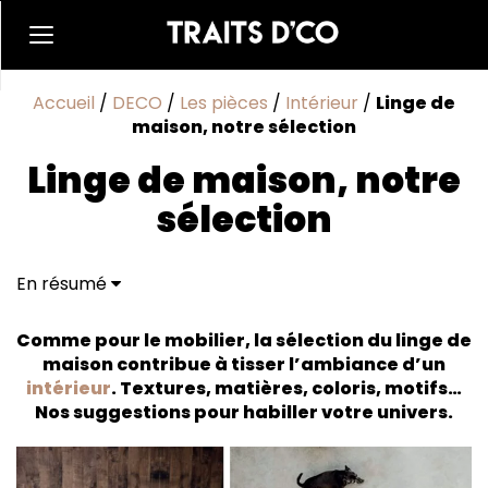
Accueil
/
DECO
/
Les pièces
/
Intérieur
/
Linge de
maison, notre sélection
Linge de maison, notre
sélection
En résumé
La déco à fleur de peau
Cousu de fil vert
Comme pour le mobilier, la sélection du linge de
Inspiration nature
maison contribue à tisser l’ambiance d’un
Blanc élégant
intérieur
. Textures, matières, coloris, motifs…
Les rayures graphiques flirtent
Nos suggestions pour habiller votre univers.
Avec les carreaux tendance
Comme à l'hôtel